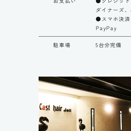
お支払い
●クレジット
ダイナーズ、
●スマホ決済
PayPay
駐車場
5台分完備