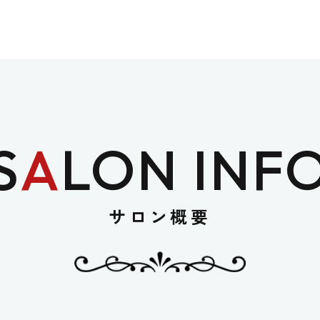
S
A
LON INF
サロン概要