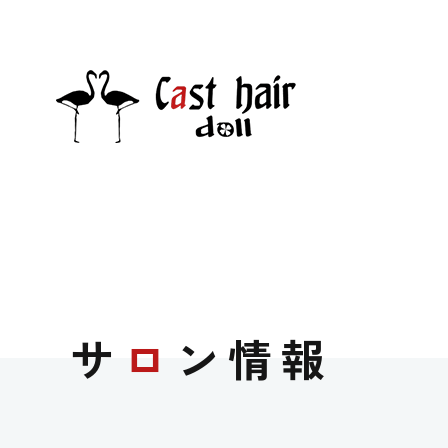
サ
ロ
ン情報