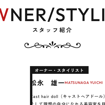
W
NER/
STYL
スタッフ紹介
オーナー・スタイリスト
松永 雄一
MATSUNAGA YUICHI
Cast hair doll（キャストヘ
そして理想の自分になれる美容室を