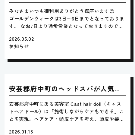
て
みなさまいつも御利用ありがとう御座います😊
ゴールデンウィークは3日〜6日までとなっておりま
す。 なお7日より通常営業となっておりますので、
ぜひみなさまお待ちしております🤗
2026.05.02
お知らせ
安芸郡府中町のヘッドスパが人気の
美容室Cast hair doll
安芸郡府中町にある美容室 Cast hair doll（キャス
トへアドール）は「施術しながらケアもできる」こ
とを実現。ヘアケア・頭皮ケアを考え、頭皮や髪を
傷めずにお客様のなりたいヘアスタイルへと導きま
2026.01.15
す。 スキャルプエステやヘッドスパも人気の当店