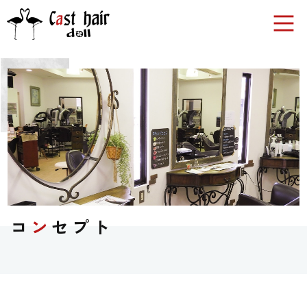
コ
ン
セプト